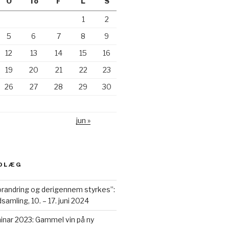
O
To
F
L
S
1
2
5
6
7
8
9
12
13
14
15
16
19
20
21
22
23
26
27
28
29
30
jun »
NDLÆG
orandring og derigennem styrkes”:
amling, 10. – 17. juni 2024
inar 2023: Gammel vin på ny