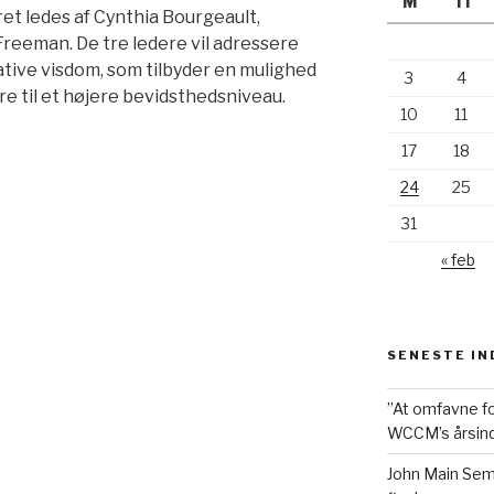
M
Ti
et ledes af Cynthia Bourgeault,
eeman. De tre ledere vil adressere
tive visdom, som tilbyder en mulighed
3
4
re til et højere bevidsthedsniveau.
10
11
17
18
24
25
31
« feb
SENESTE I
”At omfavne f
WCCM’s årsinds
John Main Sem