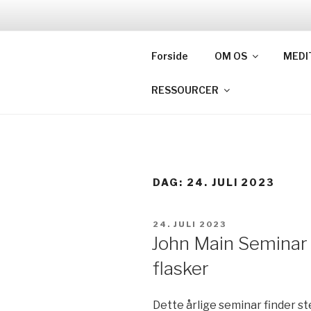
Videre
til
W
indhold
Forside
OM OS
MEDI
Verden
RESSOURCER
DAG:
24. JULI 2023
UDGIVET
24. JULI 2023
DEN
John Main Seminar
flasker
Dette årlige seminar finder st