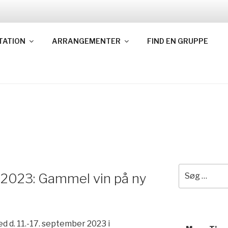
CCM DANMARK
TATION
ARRANGEMENTER
FIND EN GRUPPE
sfællesskabet for kristen meditation
Søg
 2023: Gammel vin på ny
efter:
ed d. 11.-17. september 2023 i