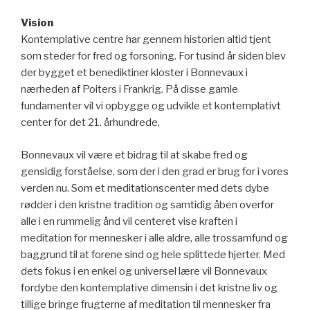
Vision
Kontemplative centre har gennem historien altid tjent
som steder for fred og forsoning. For tusind år siden blev
der bygget et benediktiner kloster i Bonnevaux i
nærheden af Poiters i Frankrig. På disse gamle
fundamenter vil vi opbygge og udvikle et kontemplativt
center for det 21. århundrede.
Bonnevaux vil være et bidrag til at skabe fred og
gensidig forståelse, som der i den grad er brug for i vores
verden nu. Som et meditationscenter med dets dybe
rødder i den kristne tradition og samtidig åben overfor
alle i en rummelig ånd vil centeret vise kraften i
meditation for mennesker i alle aldre, alle trossamfund og
baggrund til at forene sind og hele splittede hjerter. Med
dets fokus i en enkel og universel lære vil Bonnevaux
fordybe den kontemplative dimensin i det kristne liv og
tillige bringe frugterne af meditation til mennesker fra