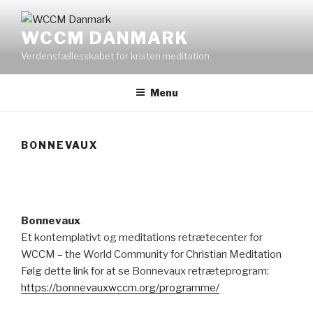
Videre
til
WCCM DANMARK
indhold
Verdensfællesskabet for kristen meditation
Menu
BONNEVAUX
Bonnevaux
Et kontemplativt og meditations retrætecenter for
WCCM – the World Community for Christian Meditation
Følg dette link for at se Bonnevaux retræteprogram:
https://bonnevauxwccm.org/programme/