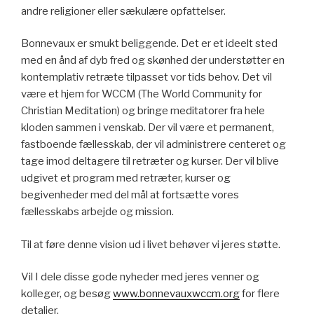
andre religioner eller sækulære opfattelser.
Bonnevaux er smukt beliggende. Det er et ideelt sted
med en ånd af dyb fred og skønhed der understøtter en
kontemplativ retræte tilpasset vor tids behov. Det vil
være et hjem for WCCM (The World Community for
Christian Meditation) og bringe meditatorer fra hele
kloden sammen i venskab. Der vil være et permanent,
fastboende fællesskab, der vil administrere centeret og
tage imod deltagere til retræter og kurser. Der vil blive
udgivet et program med retræter, kurser og
begivenheder med del mål at fortsætte vores
fællesskabs arbejde og mission.
Til at føre denne vision ud i livet behøver vi jeres støtte.
Vil I dele disse gode nyheder med jeres venner og
kolleger, og besøg
www.bonnevauxwccm.org
for flere
detaljer.