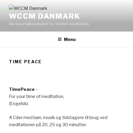
Videre
til
WCCM DANMARK
indhold
Verdensfællesskabet for kristen meditation
Menu
TIME PEACE
TimePeace
–
For your time of meditation,
(Engelsk).
4 Cder med bøn, musik og tidstagere til brug ved
meditationer på 20, 25 og 30 minutter.