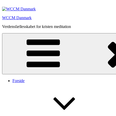
Videre
til
indhold
WCCM Danmark
Verdensfællesskabet for kristen meditation
Forside